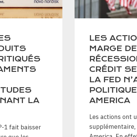
LES
LES ACTI
DUITS
MARGE DE
RITIQUÉS
RÉCESSIO
CAMENTS
CRÉDIT SE
LA FED N
ÉTUDES
POLITIQUE
NANT LA
AMERICA
Les actions ont 
supplémentaire, 
1 fait baisser
America. En effe
re que les