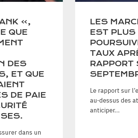
ANK »,
LES MARC
ME QUE
EST PLUS
RMENT
POURSUIV
TAUX APR
N DES
RAPPORT 
S, ET QUE
SEPTEMBR
AIENT
Le rapport sur l’
S DE PAIE
au-dessus des at
URITÉ
anticiper…
ISES.
ssurer dans un