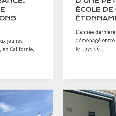
RANCE.
D’UNE PET
DE
ÉCOLE DE 
LONS
ÉTONNAMM
L’année dernière
déménagé entre l
eux jeunes
le pays de…
en Californie,