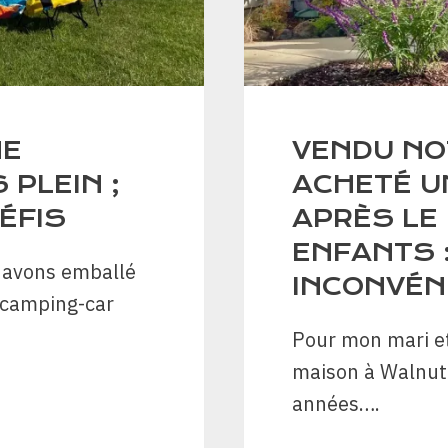
NE
VENDU NO
PLEIN ;
ACHETÉ U
ÉFIS
APRÈS LE
ENFANTS 
i avons emballé
INCONVÉN
 camping-car
Pour mon mari et
maison à Walnut C
années….