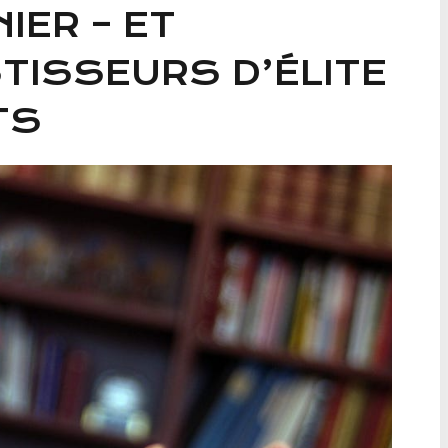
IER – ET
TISSEURS D’ÉLITE
TS