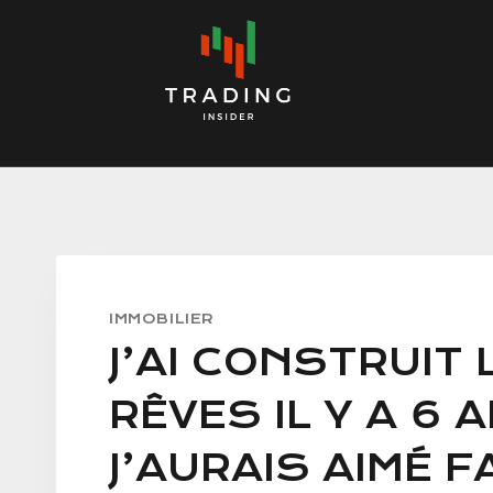
Skip
to
content
IMMOBILIER
J’AI CONSTRUIT
RÊVES IL Y A 6 
J’AURAIS AIMÉ F