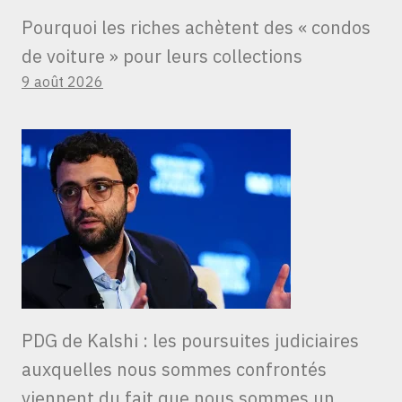
Pourquoi les riches achètent des « condos
de voiture » ​​pour leurs collections
9 août 2026
PDG de Kalshi : les poursuites judiciaires
auxquelles nous sommes confrontés
viennent du fait que nous sommes un