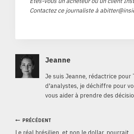
Êtes-vous un acheteur ou un client Inst
Contactez ce journaliste à abitter@insi
Jeanne
Je suis Jeanne, rédactrice pour 
d'analystes, je déchiffre pour v
vous aider à prendre des décisio
NAVIGATION
PRÉCÉDENT
Le réal brésilien, et non le dollar, pourrait