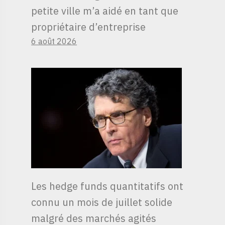
petite ville m’a aidé en tant que
propriétaire d’entreprise
6 août 2026
Les hedge funds quantitatifs ont
connu un mois de juillet solide
malgré des marchés agités