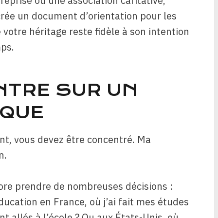
reprise ou une association caritative,
 crée un document d’orientation pour les
votre héritage reste fidèle à son intention
mps.
ENTRE SUR UN
IQUE
t, vous devez être concentré. Ma
n.
ncore prendre de nombreuses décisions :
éducation en France, où j’ai fait mes études
 allés à l’école ? Ou aux États-Unis, où