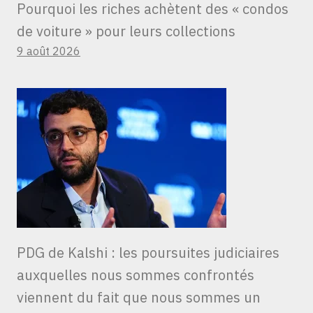
Pourquoi les riches achètent des « condos
de voiture » ​​pour leurs collections
9 août 2026
PDG de Kalshi : les poursuites judiciaires
auxquelles nous sommes confrontés
viennent du fait que nous sommes un