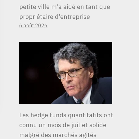
petite ville m’a aidé en tant que
propriétaire d’entreprise
6 août 2026
Les hedge funds quantitatifs ont
connu un mois de juillet solide
malgré des marchés agités