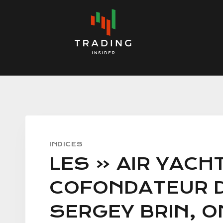
Skip
to
content
INDICES
LES « AIR YACH
COFONDATEUR D
SERGEY BRIN, O