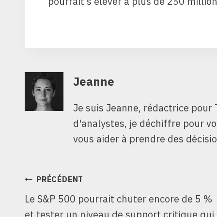
pourrait s’élever à plus de 250 millio
Jeanne
Je suis Jeanne, rédactrice pour 
d'analystes, je déchiffre pour v
vous aider à prendre des décisio
NAVIGATION
PRÉCÉDENT
Le S&P 500 pourrait chuter encore de 5 %
DE
et tester un niveau de support critique qui