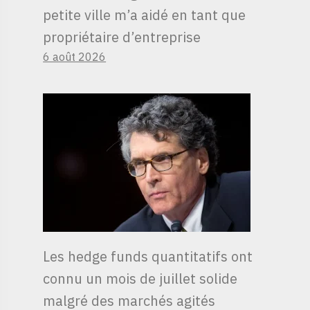
petite ville m’a aidé en tant que
propriétaire d’entreprise
6 août 2026
Les hedge funds quantitatifs ont
connu un mois de juillet solide
malgré des marchés agités