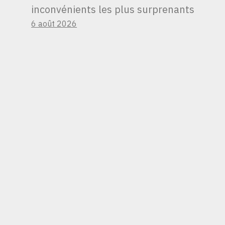
inconvénients les plus surprenants
6 août 2026
LES DIVISIONS SONT
SOUVENT DU
CARBURANT POUR
LES COURS DES