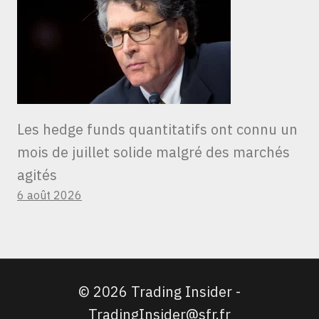
Les hedge funds quantitatifs ont connu un
mois de juillet solide malgré des marchés
agités
6 août 2026
© 2026 Trading Insider -
TradingInsider@sfr.fr