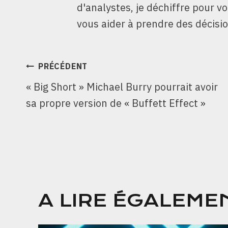
d'analystes, je déchiffre pour v
vous aider à prendre des décisio
NAVIGATION
PRÉCÉDENT
« Big Short » Michael Burry pourrait avoir
DE
sa propre version de « Buffett Effect »
L’ARTICLE
A LIRE ÉGALEME