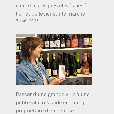
contre les risques élevés liés à
l’effet de levier sur le marché
7 août 2026
LE CANAL DE
PANAMA MET AUX
ENCHÈRES
DAVANTAGE DE
Passer d’une grande ville à une
PLACES POUR
petite ville m’a aidé en tant que
FRANCHIR LA LIGNE
propriétaire d’entreprise
D’ARRIVÉE AU MILIEU