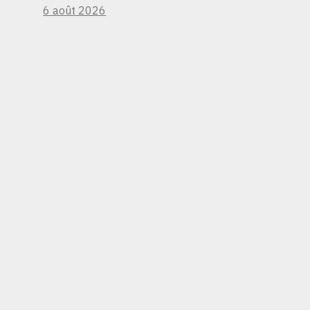
6 août 2026
D’UN ARRIÉRÉ
CROISSANT DE
NAVIRES EN
ATTENTE DE
TRANSITER PAR UNE
VOIE NAVIGABLE CLÉ
POUR LES
MARCHANDISES.