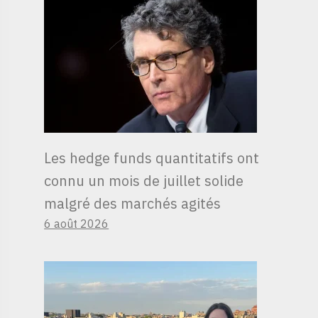
Les hedge funds quantitatifs ont
connu un mois de juillet solide
malgré des marchés agités
6 août 2026