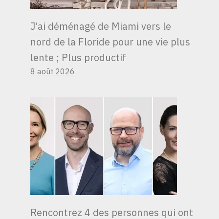
J’ai déménagé de Miami vers le
nord de la Floride pour une vie plus
lente ; Plus productif
8 août 2026
IL Y A UNE NOUVELLE
VAGUE
Rencontrez 4 des personnes qui ont
D’AMÉRICAINS À LA