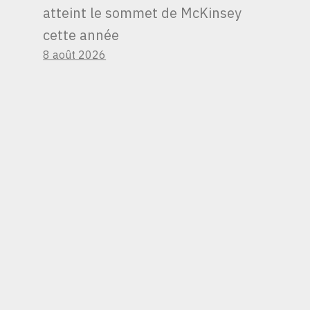
atteint le sommet de McKinsey
RECHERCHE DE
cette année
PASSEPORTS
SECONDAIRES. LES
8 août 2026
ENTREPRISES DE
CITOYENNETÉ
MONDIALE
EXPLIQUENT CE QUI
A CHANGÉ.