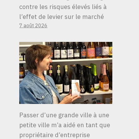
contre les risques élevés liés à
LES EXPORTATIONS
l’effet de levier sur le marché
AMÉRICAINES DE
7 août 2026
BRUT ATTEIGNENT
UN NIVEAU RECORD
DANS UN CONTEXTE
DE GUERRE DES
PARTS DE MARCHÉ
AVEC L’OPEP
Passer d’une grande ville à une
petite ville m’a aidé en tant que
propriétaire d’entreprise