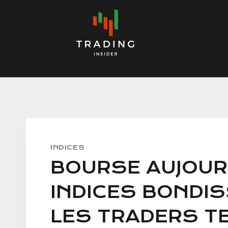
Skip
to
content
INDICES
BOURSE AUJOURD
INDICES BONDI
LES TRADERS T