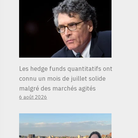
Les hedge funds quantitatifs ont
connu un mois de juillet solide
malgré des marchés agités
6 août 2026