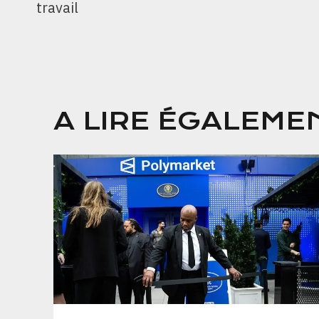
L’ARTICLE
travail
A LIRE ÉGALEME