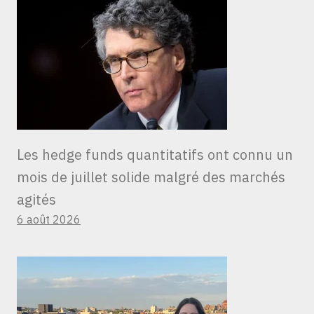
Les hedge funds quantitatifs ont connu un
mois de juillet solide malgré des marchés
agités
6 août 2026