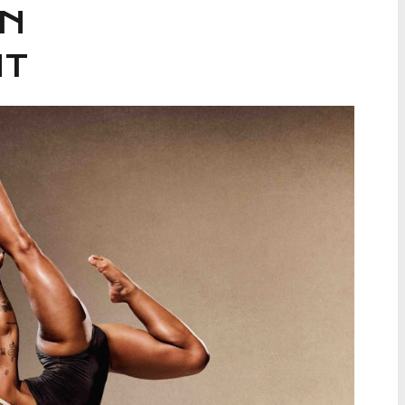
ON
NT