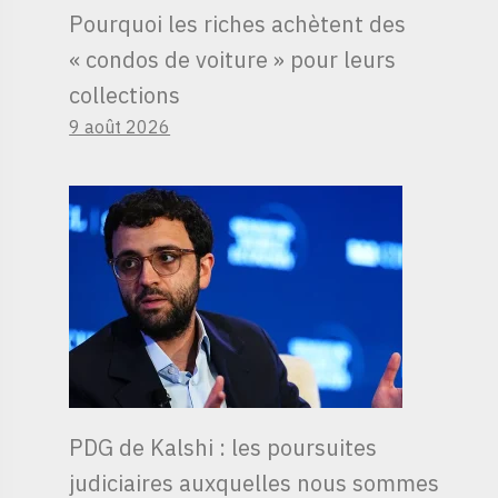
Pourquoi les riches achètent des
« condos de voiture » ​​pour leurs
collections
9 août 2026
PDG de Kalshi : les poursuites
judiciaires auxquelles nous sommes