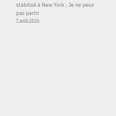
stabilisé à New York ; Je ne peux
pas partir
7 août 2026
J’AI TRAVAILLÉ DANS
LE DOMAINE DE LA
SÉCURITÉ AÉRIENNE