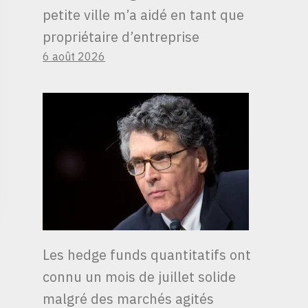
petite ville m’a aidé en tant que
propriétaire d’entreprise
6 août 2026
Les hedge funds quantitatifs ont
connu un mois de juillet solide
malgré des marchés agités