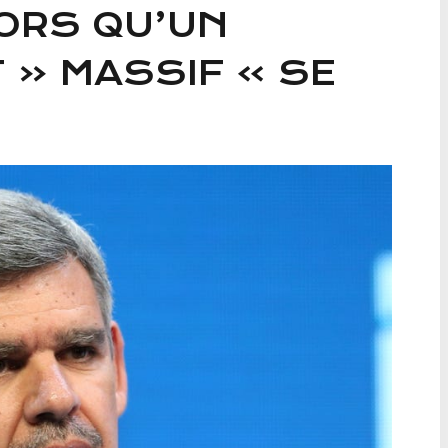
ORS QU’UN
 « MASSIF » SE