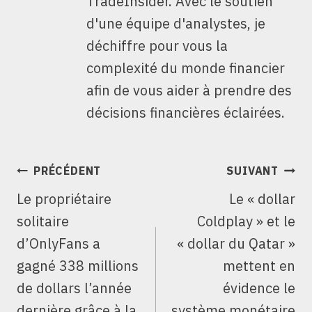
TradeInsider. Avec le soutien
d'une équipe d'analystes, je
déchiffre pour vous la
complexité du monde financier
afin de vous aider à prendre des
décisions financières éclairées.
NAVIGATION
PRÉCÉDENT
SUIVANT
DE
Le propriétaire
Le « dollar
L’ARTICLE
solitaire
Coldplay » et le
d’OnlyFans a
« dollar du Qatar »
gagné 338 millions
mettent en
de dollars l’année
évidence le
dernière grâce à la
système monétaire