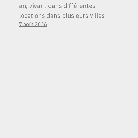
an, vivant dans différentes
locations dans plusieurs villes
7 août 2026
LA FED A SURPRIS
LES MARCHÉS AVEC
UN BRUSQUE
CHANGEMENT DE