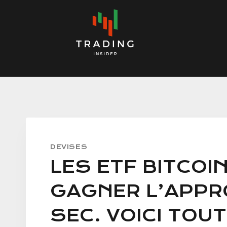
Skip
to
content
DEVISES
LES ETF BITCOI
GAGNER L’APPR
SEC. VOICI TOU