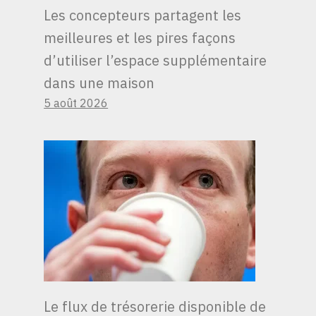
POUR RÉPONDRE À
Les concepteurs partagent les
QUELQUES APPELS –
meilleures et les pires façons
JUSQU’À CE QU’UNE
d’utiliser l’espace supplémentaire
RUMEUR SE
dans une maison
RÉPANDE SELON
5 août 2026
LAQUELLE
L’ENTREPRISE
ENVISAGEAIT
D’INSTALLER DES
DISPOSITIFS
D’ÉCOUTE DANS LES
ARBRES, SELON UN
NOUVEAU LIVRE.
Le flux de trésorerie disponible de