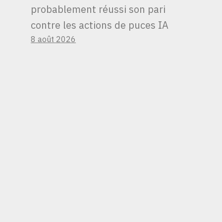
INVESTISSEURS QUI
probablement réussi son pari
S’ATTENDENT À UN
contre les actions de puces IA
« RÉSULTAT
8 août 2026
PARFAIT » POUR
L’ÉCONOMIE CETTE
ANNÉE POURRAIENT
ÊTRE DÉÇUS, SELON
BLACKROCK.