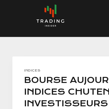
Skip
to
content
INDICES
BOURSE AUJOURD
INDICES CHUTE
INVESTISSEURS