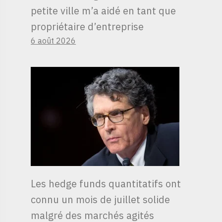
petite ville m’a aidé en tant que
propriétaire d’entreprise
6 août 2026
Les hedge funds quantitatifs ont
connu un mois de juillet solide
malgré des marchés agités