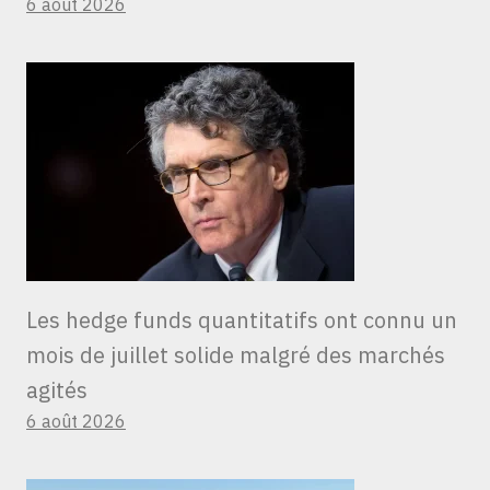
6 août 2026
Les hedge funds quantitatifs ont connu un
mois de juillet solide malgré des marchés
agités
6 août 2026