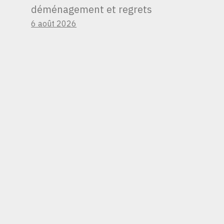
déménagement et regrets
6 août 2026
LE DÉBUT DE 2024 A
ÉTÉ SOMBRE POUR
LES 7 VALEURS
TECHNOLOGIQUES
DU MAGNIFICENT