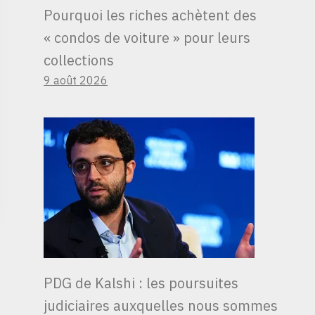
Pourquoi les riches achètent des
« condos de voiture » ​​pour leurs
collections
9 août 2026
PDG de Kalshi : les poursuites
judiciaires auxquelles nous sommes