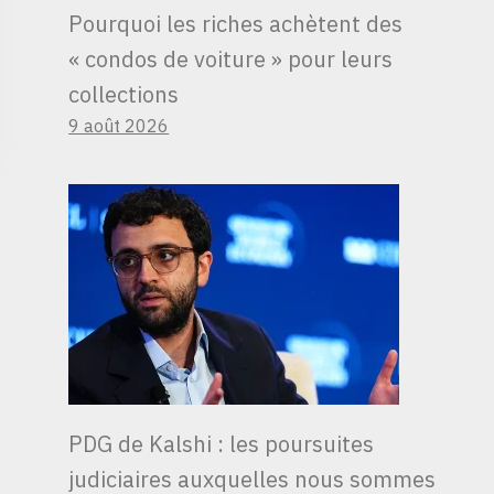
Pourquoi les riches achètent des
« condos de voiture » ​​pour leurs
collections
9 août 2026
PDG de Kalshi : les poursuites
judiciaires auxquelles nous sommes