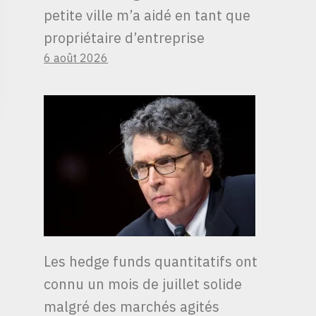
petite ville m’a aidé en tant que
propriétaire d’entreprise
6 août 2026
Les hedge funds quantitatifs ont
connu un mois de juillet solide
malgré des marchés agités