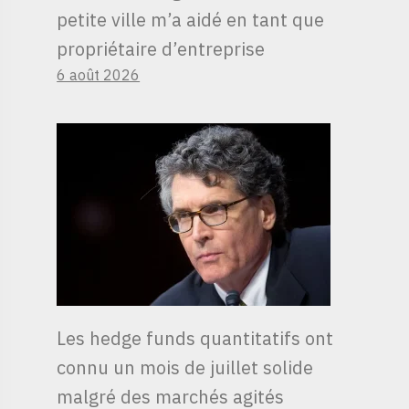
petite ville m’a aidé en tant que
propriétaire d’entreprise
6 août 2026
Les hedge funds quantitatifs ont
connu un mois de juillet solide
malgré des marchés agités