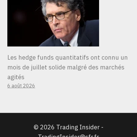
Les hedge funds quantitatifs ont connu un
mois de juillet solide malgré des marchés
agités
6 août 2026
© 2026 Trading Insider -
TradingInsider@sfr.fr