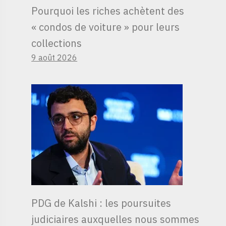
Pourquoi les riches achètent des
« condos de voiture » ​​pour leurs
collections
9 août 2026
PDG de Kalshi : les poursuites
judiciaires auxquelles nous sommes