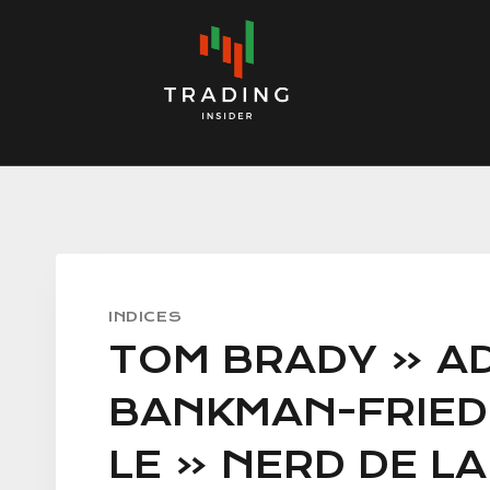
Skip
to
content
INDICES
TOM BRADY « A
BANKMAN-FRIED 
LE « NERD DE L