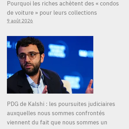
Pourquoi les riches achètent des « condos
de voiture » ​​pour leurs collections
9 août 2026
PDG de Kalshi : les poursuites judiciaires
auxquelles nous sommes confrontés
viennent du fait que nous sommes un