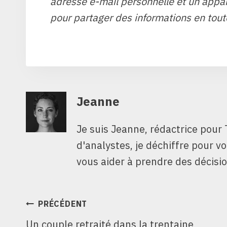
adresse e-mail personnelle et un appare
pour partager des informations en tout
Jeanne
Je suis Jeanne, rédactrice pour 
d'analystes, je déchiffre pour v
vous aider à prendre des décisio
NAVIGATION
PRÉCÉDENT
Un couple retraité dans la trentaine