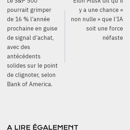
Le S&P 500
Elon Musk dit qu’il
L’ARTICLE
pourrait grimper
y a une chance «
de 16 % l’année
non nulle » que l’IA
prochaine en guise
soit une force
de signal d’achat,
néfaste
avec des
antécédents
solides sur le point
de clignoter, selon
Bank of America.
A LIRE ÉGALEMENT