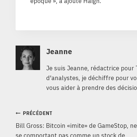
époque », a ajouté Haigh.
Jeanne
Je suis Jeanne, rédactrice pour 
d'analystes, je déchiffre pour v
vous aider à prendre des décisio
NAVIGATION
PRÉCÉDENT
Bill Gross: Bitcoin «imite» de GameStop, ne
DE
se comportant pas comme un stock de