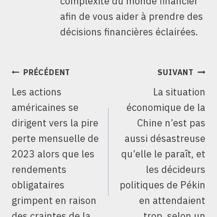
complexité du monde financier
afin de vous aider à prendre des
décisions financières éclairées.
NAVIGATION
PRÉCÉDENT
SUIVANT
DE
Les actions
La situation
L’ARTICLE
américaines se
économique de la
dirigent vers la pire
Chine n’est pas
perte mensuelle de
aussi désastreuse
2023 alors que les
qu’elle le paraît, et
rendements
les décideurs
obligataires
politiques de Pékin
grimpent en raison
en attendaient
des craintes de la
trop, selon un