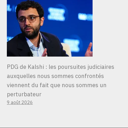
PDG de Kalshi : les poursuites judiciaires
auxquelles nous sommes confrontés
viennent du fait que nous sommes un
perturbateur
9 août 2026