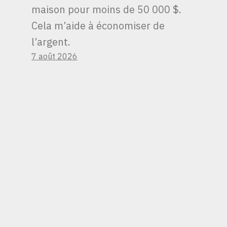
SONT
maison pour moins de 50 000 $.
PROBABLEMENT PAS
Cela m’aide à économiser de
MENACÉES APRÈS
l’argent.
L’ÉRUPTION
7 août 2026
D’ALASKA AIRLINES