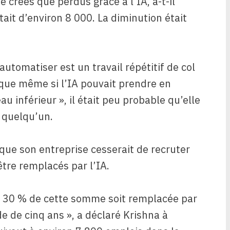
é créés que perdus grâce à l’IA, a-t-il
tait d’environ 8 000. La diminution était
utomatiser est un travail répétitif de col
é que même si l’IA pouvait prendre en
u inférieur », il était peu probable qu’elle
e quelqu’un.
ue son entreprise cesserait de recruter
être remplacés par l’IA.
e 30 % de cette somme soit remplacée par
de de cinq ans », a déclaré Krishna à